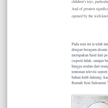
children’s toys, particul
And of greatest signific
opened by the well-kno
Pada usia ini ia telah 
dengan beragam desain r
merupakan hasil dari p
(seperti lidah, sampai b
hingga usulan dari oran
tontonan televisi sepert
bahan kulit daluang, ka
Rumah Seni Sidoarum Yo