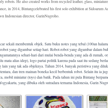
arly robots. He also created works from recycled leather, glass, miniature
ance, in 2014, Bintangcelebrated his first solo exhibition at Sidoarum 
wn Indonesian director, GarinNugroho.
lancar sekali membentuk objek. Satu buku notes yang tebal (100an hala
obot yang digambar setiap hari. Robot-robot yang digambar dalam buku 
engamatannya sehari-hari dari mulai benda-benda yang ada di rumah, o
ulu mata alias idep), logo partai politik karena pada saat itu sedang be
g lain yang tak ada objeknya. Tahun 2014, banyak peristiwa yang dilukis
i tentara, dan tren mainan boneka kecil berbentuk robot. Selain itu ia j
ca, mobil miniatur (toys) dan batik. Pada tahun ini pula Bintang berpam
gyakarta, yang dibuka oleh sutradara ternama Indonesia, Garin Nugr