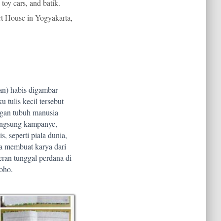
 toy cars, and batik.
Art House in Yogyakarta,
man) habis digambar
tulis kecil tersebut
rgan tubuh manusia
rlangsung kampanye,
, seperti piala dunia,
uga membuat karya dari
eran tunggal perdana di
oho.